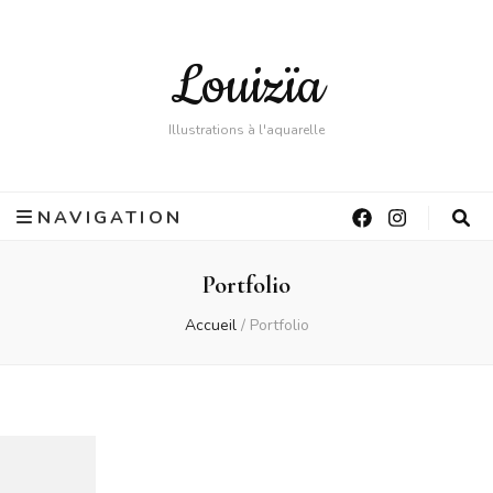
Louizïa
Illustrations à l'aquarelle
NAVIGATION
Portfolio
Accueil
/
Portfolio