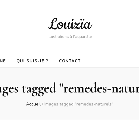
Louizïa
Illustrations à l'aquarelle
GNE
QUI SUIS-JE ?
CONTACT
ges tagged "remedes-natur
Accueil
/
Images tagged "remedes-naturels"