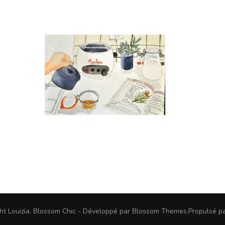
ght
Louizïa
.
Blossom Chic - Développé par
Blossom Themes
.Propulsé p