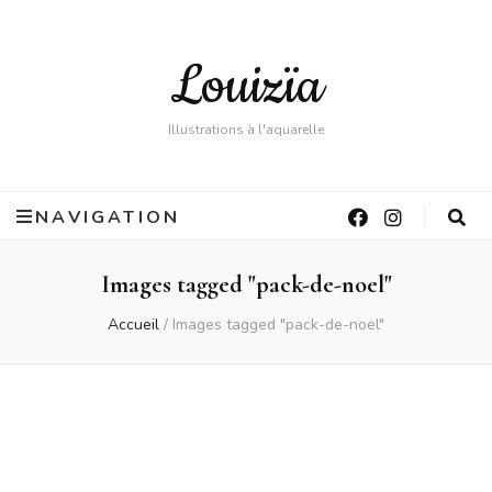
Louizïa
Illustrations à l'aquarelle
NAVIGATION
Images tagged "pack-de-noel"
Accueil
/
Images tagged "pack-de-noel"