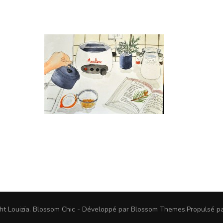
ght
Louizïa
.
Blossom Chic - Développé par
Blossom Themes
.Propulsé p