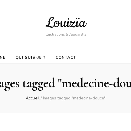
Louizïa
Illustrations à l'aquarelle
GNE
QUI SUIS-JE ?
CONTACT
ages tagged "medecine-dou
Accueil
/
Images tagged "medecine-douce"