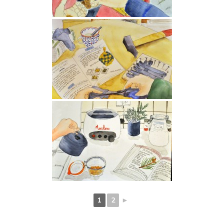
1
2
►