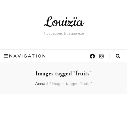
Louizïa
Illustrations à l'aquarelle
NAVIGATION
Images tagged "fruits"
Accueil
/
Images tagged "fruits"