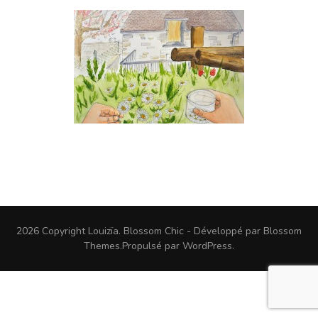
2026 Copyright
Louizïa
.
Blossom Chic - Développé par
Blossom
Themes
.Propulsé par
WordPress
.