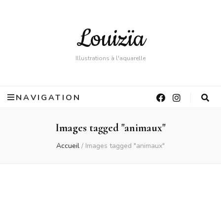
Louizïa
Illustrations à l'aquarelle
NAVIGATION
Images tagged "animaux"
Accueil
/
Images tagged "animaux"